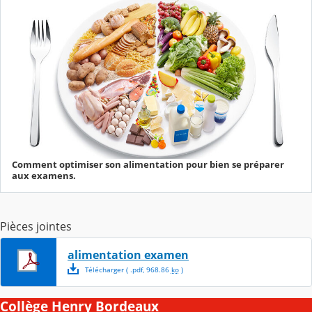
Comment optimiser son alimentation pour bien se préparer
aux examens.
Pièces jointes
alimentation examen
Télécharger
( .
pdf
,
968.86
ko
)
Collège Henry Bordeaux