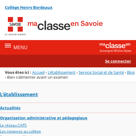
Panneau de gestion des cookies
Collège Henry Bordeaux
Menu de la rubrique
Contenu
MENU
Se connecter
Vous êtes ici :
Accueil
›
L'établissement
›
Service Social et de Santé
›
Blog
›
Bien s'alimenter avant un examen
L'établissement
Actualités
Organisation administrative et pédagogique
Le réseau CAPS
Les instances au collège