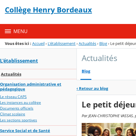
Panneau de gestion des cookies
Collège Henry Bordeaux
Menu de la rubrique
Contenu
MENU
Vous êtes ici :
Accueil
›
L'établissement
›
Actualités
›
Blog
›
Le petit déjeu
Actualités
L'établissement
Blog
Actualités
Organisation administrative et
‹
Retour au blog
pédagogique
Le réseau CAPS
Le petit déjeu
Les instances au collège
Documents officiels
Climat scolaire
Par JEAN-CHRISTOPHE VASSAS, pub
Les sections sportives
Service Social et de Santé