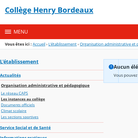
Panneau de gestion des cookies
Collège Henry Bordeaux
Menu de la rubrique
Contenu
MENU
Vous êtes ici :
Accueil
›
L'établissement
›
Organisation administrative et
L'établissement
Aucun élém
Actualités
Vous pouvez 
Organisation administrative et pédagogique
Le réseau CAPS
Les instances au collège
Documents officiels
Climat scolaire
Les sections sportives
Service Social et de Santé
Informations pratiques