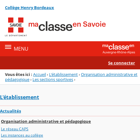
Panneau de gestion des cookies
Collège Henry Bordeaux
Menu de la rubrique
Contenu
MENU
Se connecter
Vous êtes ici :
Accueil
›
L'établissement
›
Organisation administrative et
pédagogique
›
Les sections sportives
›
L'établissement
Actualités
Organisation administrative et pédagogique
Le réseau CAPS
Les instances au collège