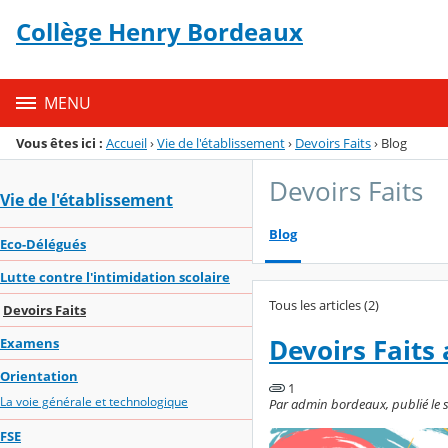
Panneau de gestion des cookies
Collège Henry Bordeaux
Menu de la rubrique
Contenu
MENU
Vous êtes ici :
Accueil
›
Vie de l'établissement
›
Devoirs Faits
›
Blog
Devoirs Faits
Vie de l'établissement
Blog
Eco-Délégués
Lutte contre l'intimidation scolaire
Tous les articles (2)
Devoirs Faits
Devoirs Faits
Examens
Orientation
1
La voie générale et technologique
Par admin bordeaux, publié le 
FSE