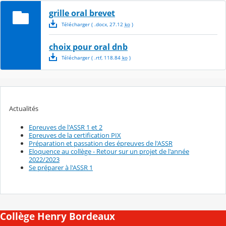
grille oral brevet
Télécharger
( .
docx
,
27.12
ko
)
choix pour oral dnb
Télécharger
( .
rtf
,
118.84
ko
)
Actualités
Epreuves de l'ASSR 1 et 2
Epreuves de la certification PIX
Préparation et passation des épreuves de l'ASSR
Eloquence au collège - Retour sur un projet de l'année
2022/2023
Se préparer à l'ASSR 1
Collège Henry Bordeaux