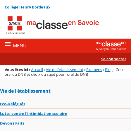
Panneau de gestion des cookies
Collège Henry Bordeaux
Menu de la rubrique
Contenu
MENU
Se connecter
Vous êtes ici :
Accueil
›
Vie de l'établissement
›
Examens
›
Blog
›
Grille
oral du DNB et choix du sujet pour l'oral du DNB
Vie de l'établissement
Eco-Délégués
Lutte contre l'intimidation scolaire
Devoirs Faits