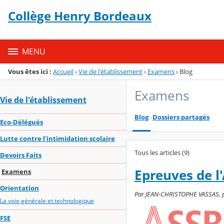
Panneau de gestion des cookies
Collège Henry Bordeaux
Menu de la rubrique
Contenu
MENU
Vous êtes ici :
Accueil
›
Vie de l'établissement
›
Examens
›
Blog
Examens
Vie de l'établissement
Blog
Dossiers partagés
Eco-Délégués
Lutte contre l'intimidation scolaire
Tous les articles (9)
Devoirs Faits
Epreuves de l'
Examens
Orientation
Par JEAN-CHRISTOPHE VASSAS, pub
La voie générale et technologique
FSE