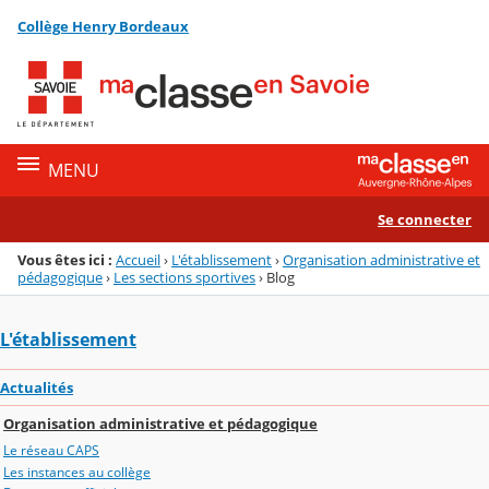
Panneau de gestion des cookies
Collège Henry Bordeaux
Menu de la rubrique
Contenu
MENU
Se connecter
Vous êtes ici :
Accueil
›
L'établissement
›
Organisation administrative et
pédagogique
›
Les sections sportives
›
Blog
L'établissement
Actualités
Organisation administrative et pédagogique
Le réseau CAPS
Les instances au collège